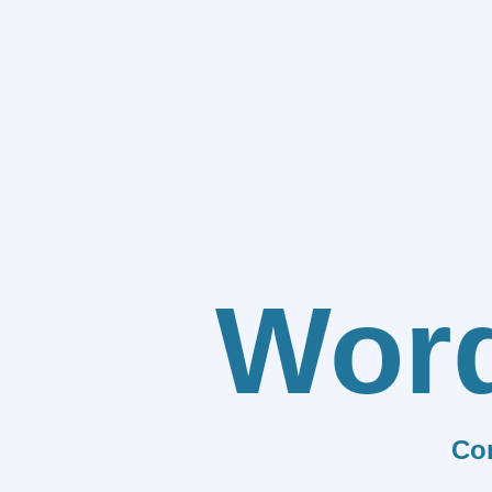
Wor
Co