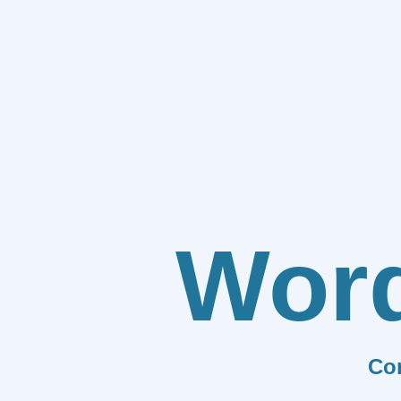
Wor
Co