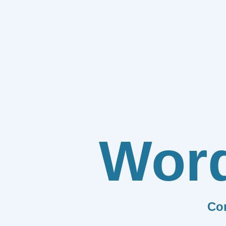
Wor
Co