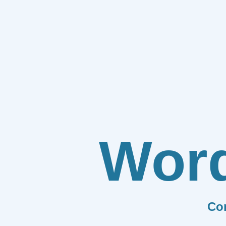
Wor
Co