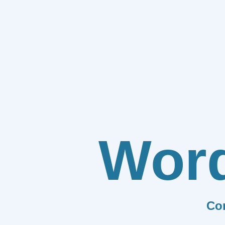
Wor
Co