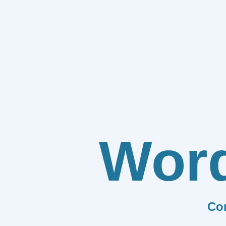
Wor
Co