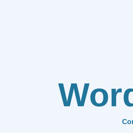
Wor
Co