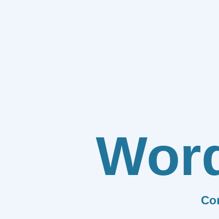
Wor
Co