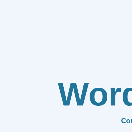
Wor
Co