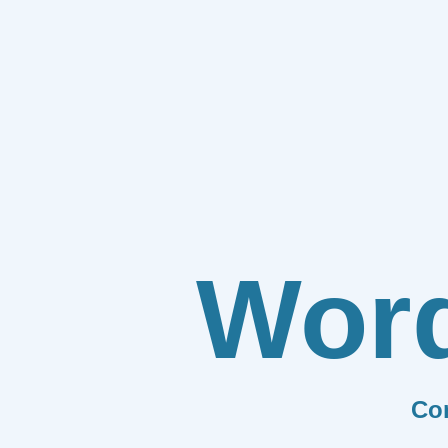
Wor
Co