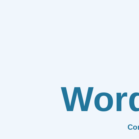
Wor
Co