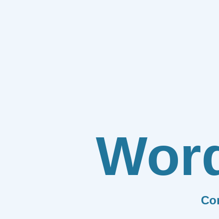
Wor
Co