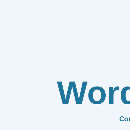
Wor
Co