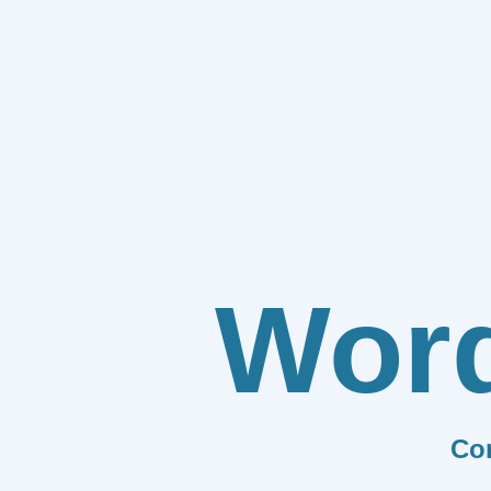
Wor
Co