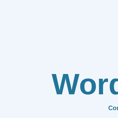
Wor
Co