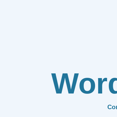
Wor
Co