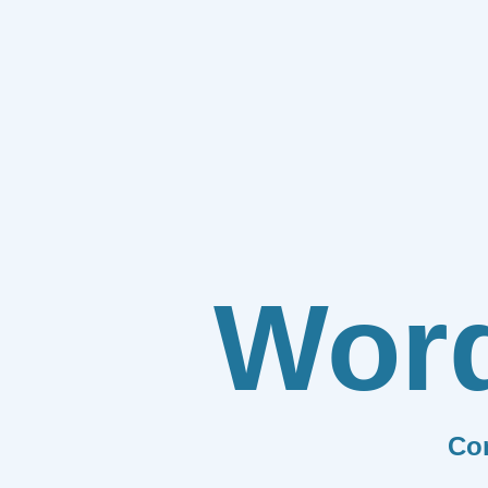
Wor
Co