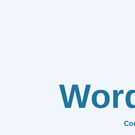
Wor
Co