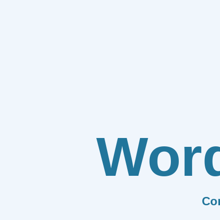
Wor
Co