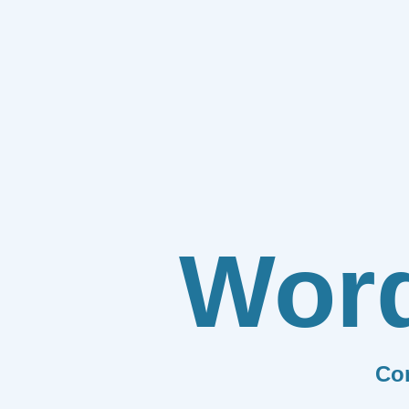
Wor
Co