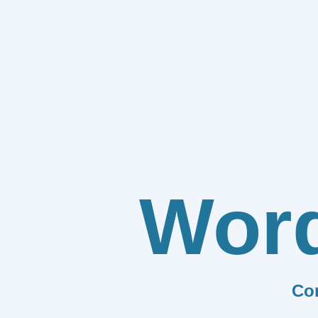
Wor
Co