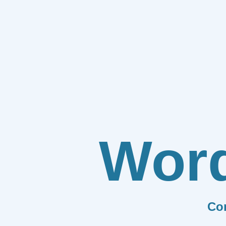
Wor
Co