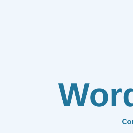
Wor
Co