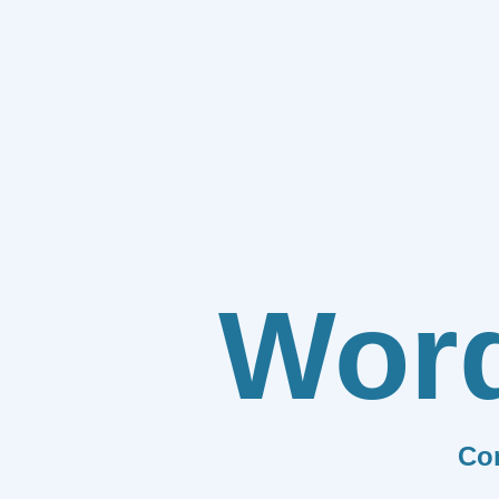
Wor
Co