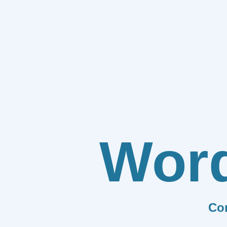
Wor
Co