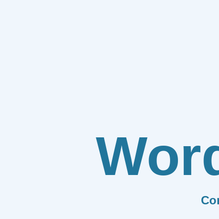
Wor
Co