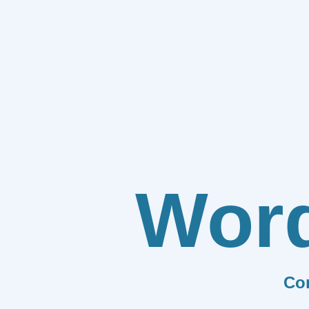
Wor
Co