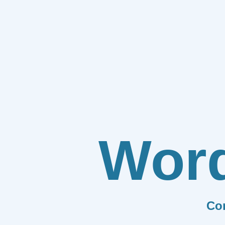
Wor
Co