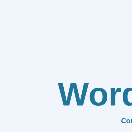
Wor
Co