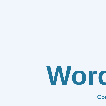
Wor
Co