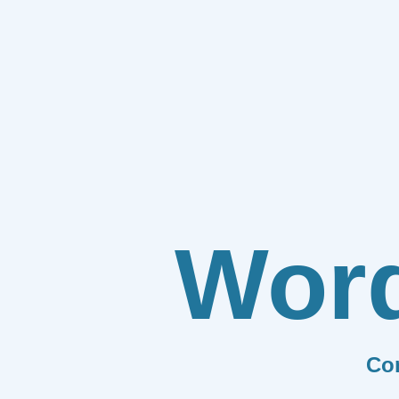
Wor
Co