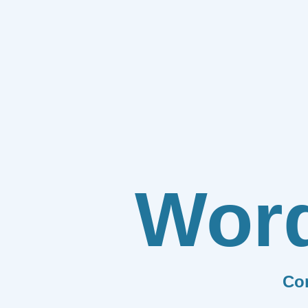
Wor
Co