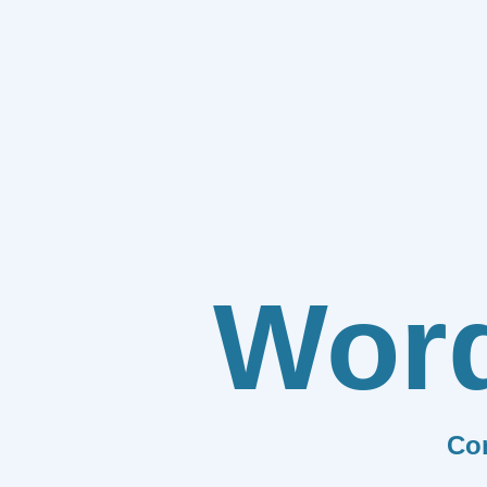
Wor
Co