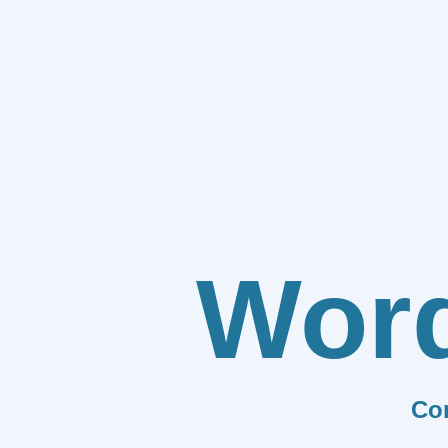
Wor
Co