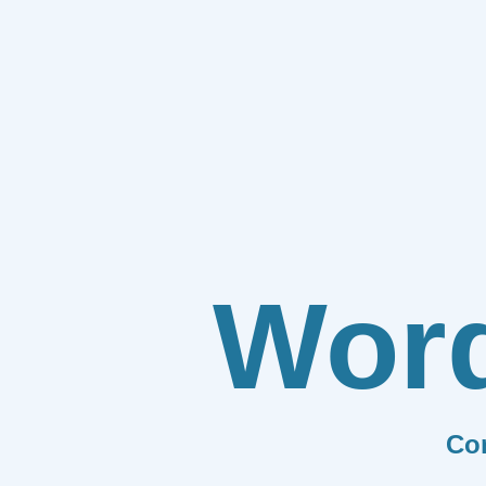
Wor
Co