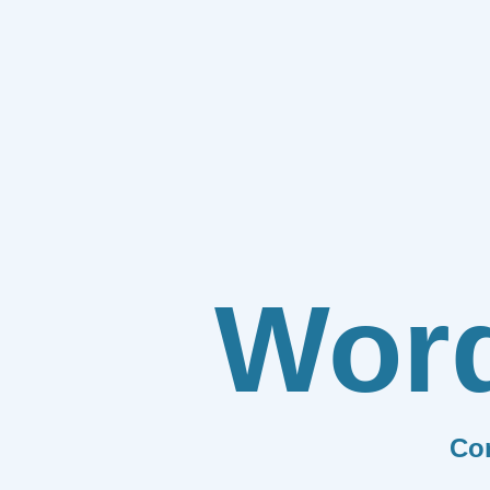
Wor
Co