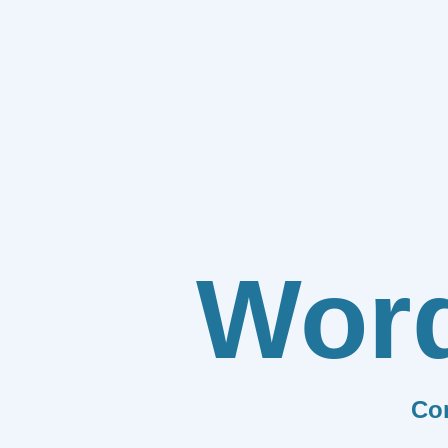
Wor
Co