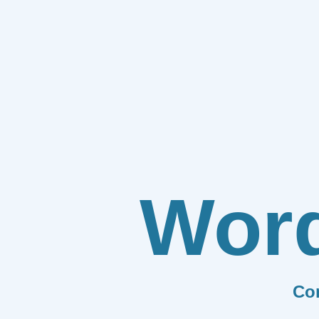
Wor
Co