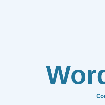
Wor
Co