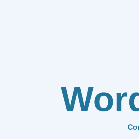
Wor
Co