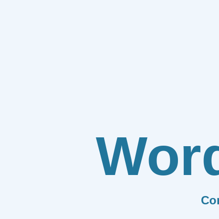
Wor
Co