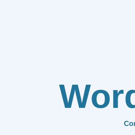
Wor
Co