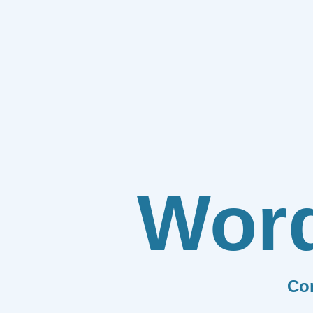
Wor
Co