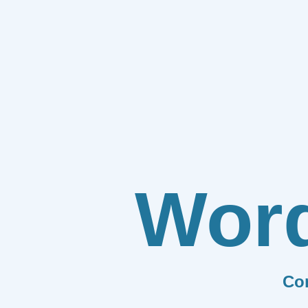
Wor
Co