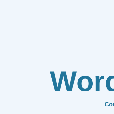
Wor
Co